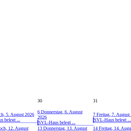
30
31
6
Donnerstag, 6. August
h, 5. August 2026
7
Freitag, 7. August
2026
 belegt ...
SVL-Haus belegt ...
SVL-Haus belegt ...
och, 12. August
13
Donnerstag, 13. August
14
Freitag, 14. Aug