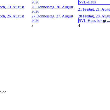
2026
SVL-Haus
och, 19. August
20
Donnerstag, 20. August
21
Freitag, 21. Aug
2026
och, 26. August
27
Donnerstag, 27. August
28
Freitag, 28. Aug
2026
SVL-Haus belegt ...
3
4
m.de