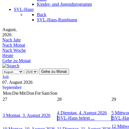
Kinder- und Jugendprogramm
SVL-Haus
Back
SVL-Haus-Rundgang
August,
2026
Nach Jahr
Nach Monat
Nach Woche
Heute
Gehe zu Monat
Gehe zu Monat
Juli
07. August 2026
September
Mon
Die
Mit
Don
Fre
Sam
Son
27
28
29
4
Dienstag, 4. August 2026
5
Mittwoc
3
Montag, 3. August 2026
SVL-Haus belegt ...
SVL-Haus
12
Mittw
10
Montag, 10. August 2026
11
Dienstag, 11. August 2026