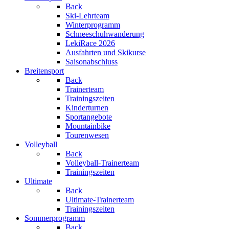
Back
Ski-Lehrteam
Winterprogramm
Schneeschuhwanderung
LekiRace 2026
Ausfahrten und Skikurse
Saisonabschluss
Breitensport
Back
Trainerteam
Trainingszeiten
Kinderturnen
Sportangebote
Mountainbike
Tourenwesen
Volleyball
Back
Volleyball-Trainerteam
Trainingszeiten
Ultimate
Back
Ultimate-Trainerteam
Trainingszeiten
Sommerprogramm
Back