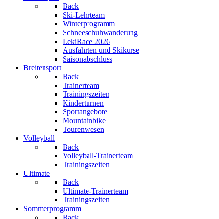
Back
Ski-Lehrteam
Winterprogramm
Schneeschuhwanderung
LekiRace 2026
Ausfahrten und Skikurse
Saisonabschluss
Breitensport
Back
Trainerteam
Trainingszeiten
Kinderturnen
Sportangebote
Mountainbike
Tourenwesen
Volleyball
Back
Volleyball-Trainerteam
Trainingszeiten
Ultimate
Back
Ultimate-Trainerteam
Trainingszeiten
Sommerprogramm
Back