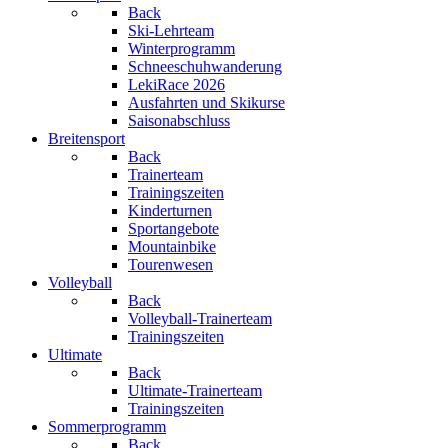
Back
Ski-Lehrteam
Winterprogramm
Schneeschuhwanderung
LekiRace 2026
Ausfahrten und Skikurse
Saisonabschluss
Breitensport
Back
Trainerteam
Trainingszeiten
Kinderturnen
Sportangebote
Mountainbike
Tourenwesen
Volleyball
Back
Volleyball-Trainerteam
Trainingszeiten
Ultimate
Back
Ultimate-Trainerteam
Trainingszeiten
Sommerprogramm
Back