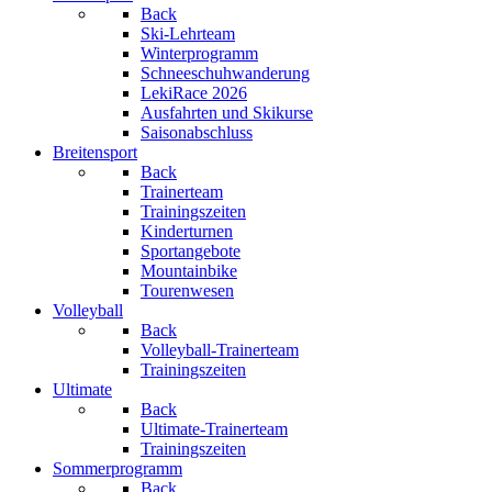
Back
Ski-Lehrteam
Winterprogramm
Schneeschuhwanderung
LekiRace 2026
Ausfahrten und Skikurse
Saisonabschluss
Breitensport
Back
Trainerteam
Trainingszeiten
Kinderturnen
Sportangebote
Mountainbike
Tourenwesen
Volleyball
Back
Volleyball-Trainerteam
Trainingszeiten
Ultimate
Back
Ultimate-Trainerteam
Trainingszeiten
Sommerprogramm
Back