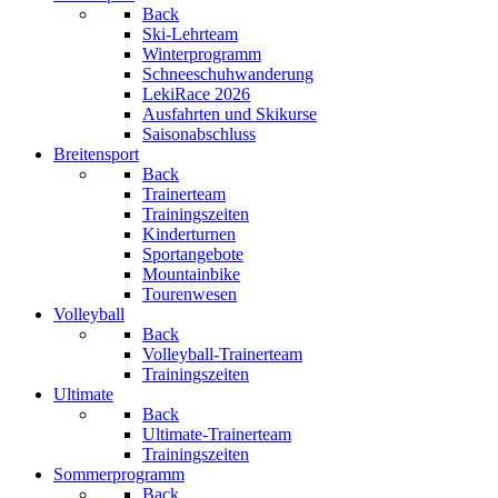
Back
Ski-Lehrteam
Winterprogramm
Schneeschuhwanderung
LekiRace 2026
Ausfahrten und Skikurse
Saisonabschluss
Breitensport
Back
Trainerteam
Trainingszeiten
Kinderturnen
Sportangebote
Mountainbike
Tourenwesen
Volleyball
Back
Volleyball-Trainerteam
Trainingszeiten
Ultimate
Back
Ultimate-Trainerteam
Trainingszeiten
Sommerprogramm
Back