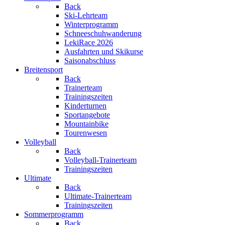
Back
Ski-Lehrteam
Winterprogramm
Schneeschuhwanderung
LekiRace 2026
Ausfahrten und Skikurse
Saisonabschluss
Breitensport
Back
Trainerteam
Trainingszeiten
Kinderturnen
Sportangebote
Mountainbike
Tourenwesen
Volleyball
Back
Volleyball-Trainerteam
Trainingszeiten
Ultimate
Back
Ultimate-Trainerteam
Trainingszeiten
Sommerprogramm
Back