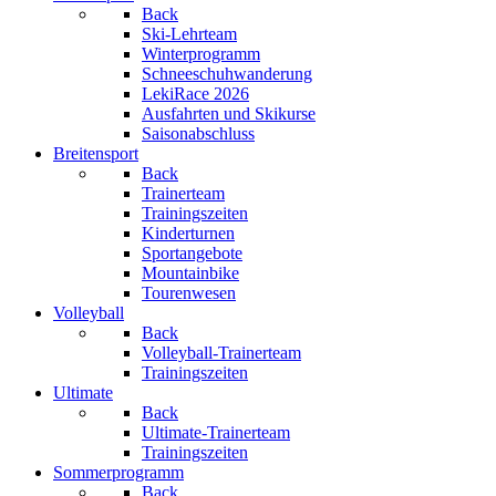
Back
Ski-Lehrteam
Winterprogramm
Schneeschuhwanderung
LekiRace 2026
Ausfahrten und Skikurse
Saisonabschluss
Breitensport
Back
Trainerteam
Trainingszeiten
Kinderturnen
Sportangebote
Mountainbike
Tourenwesen
Volleyball
Back
Volleyball-Trainerteam
Trainingszeiten
Ultimate
Back
Ultimate-Trainerteam
Trainingszeiten
Sommerprogramm
Back