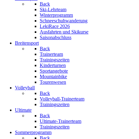
Back
Ski-Lehrteam
Winterprogramm
Schneeschuhwanderung
LekiRace 2026
Ausfahrten und Skikurse
Saisonabschluss
Breitensport
Back
Trainerteam
Trainingszeiten
Kinderturnen
Sportangebote
Mountainbike
Tourenwesen
Volleyball
Back
Volleyball-Trainerteam
Trainingszeiten
Ultimate
Back
Ultimate-Trainerteam
Trainingszeiten
Sommerprogramm
Back