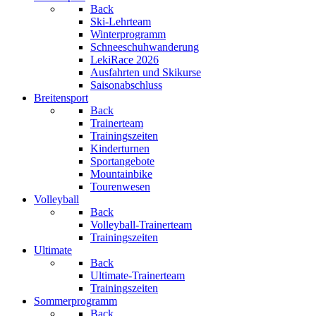
Back
Ski-Lehrteam
Winterprogramm
Schneeschuhwanderung
LekiRace 2026
Ausfahrten und Skikurse
Saisonabschluss
Breitensport
Back
Trainerteam
Trainingszeiten
Kinderturnen
Sportangebote
Mountainbike
Tourenwesen
Volleyball
Back
Volleyball-Trainerteam
Trainingszeiten
Ultimate
Back
Ultimate-Trainerteam
Trainingszeiten
Sommerprogramm
Back