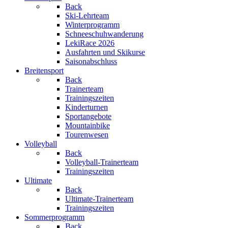
Back
Ski-Lehrteam
Winterprogramm
Schneeschuhwanderung
LekiRace 2026
Ausfahrten und Skikurse
Saisonabschluss
Breitensport
Back
Trainerteam
Trainingszeiten
Kinderturnen
Sportangebote
Mountainbike
Tourenwesen
Volleyball
Back
Volleyball-Trainerteam
Trainingszeiten
Ultimate
Back
Ultimate-Trainerteam
Trainingszeiten
Sommerprogramm
Back