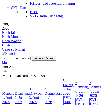
Kinder- und Jugendprogramm
SVL-Haus
Back
SVL-Haus-Rundgang
Juni,
2026
Nach Jahr
Nach Monat
Nach Woche
Heute
Gehe zu Monat
Gehe zu Monat
Mai
Juni 2026
Juli
Mon
Die
Mit
Don
Fre
Sam
Son
5
6
7
Freitag,
Samstag,
Sonntag,
1
2
3
4
5. Juni
6. Juni
7. Juni
Montag,
Dienstag,
Mittwoch,
Donnerstag,
2026
2026
2026
1. Juni
2. Juni
3. Juni
4. Juni
SVL-
SVL-
SVL-
2026
2026
2026
2026
Haus
Haus
Haus