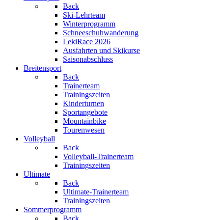
Back
Ski-Lehrteam
Winterprogramm
Schneeschuhwanderung
LekiRace 2026
Ausfahrten und Skikurse
Saisonabschluss
Breitensport
Back
Trainerteam
Trainingszeiten
Kinderturnen
Sportangebote
Mountainbike
Tourenwesen
Volleyball
Back
Volleyball-Trainerteam
Trainingszeiten
Ultimate
Back
Ultimate-Trainerteam
Trainingszeiten
Sommerprogramm
Back