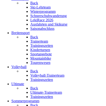
Back
Ski-Lehrteam
Winterprogramm
Schneeschuhwanderung
LekiRace 2026
Ausfahrten und Skikurse
Saisonabschluss
Breitensport
Back
Trainerteam
Trainingszeiten
Kinderturnen
Sportangebote
Mountainbike
Tourenwesen
Volleyball
Back
Volleyball-Trainerteam
Trainingszeiten
Ultimate
Back
Ultimate-Trainerteam
Trainingszeiten
Sommerprogramm
Back