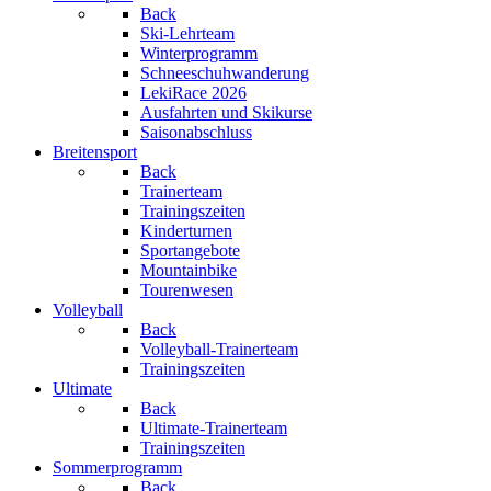
Back
Ski-Lehrteam
Winterprogramm
Schneeschuhwanderung
LekiRace 2026
Ausfahrten und Skikurse
Saisonabschluss
Breitensport
Back
Trainerteam
Trainingszeiten
Kinderturnen
Sportangebote
Mountainbike
Tourenwesen
Volleyball
Back
Volleyball-Trainerteam
Trainingszeiten
Ultimate
Back
Ultimate-Trainerteam
Trainingszeiten
Sommerprogramm
Back